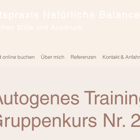
spraxis Natürliche Balanc
chen Stille und Ausdruck
d online buchen
Über mich
Referenzen
Kontakt & Anfahr
utogenes Trainin
ruppenkurs Nr. 