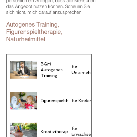
persönlich ein Anliegen, dass alle Menschen
das Angebot nutzen können. Scheuen Sie
sich nicht, mich darauf anzusprechen.
Autogenes Training,
Figurenspieltherapie,
Naturheilmittel
BGM
für
Autogenes
Unternehmen
Training
Figurenspieltherapie
für Kinder
für
Kreativtherapie
Erwachsene