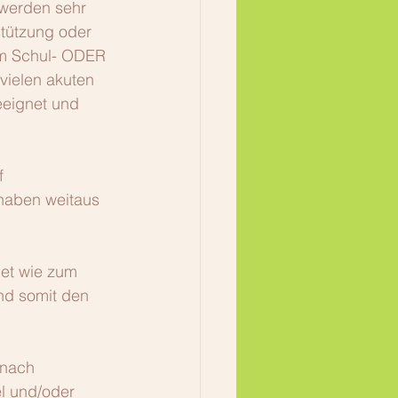
hwerden sehr 
stützung oder 
um Schul- ODER 
ielen akuten 
eeignet und 
f 
haben weitaus 
et wie zum 
d somit den 
 nach 
l und/oder 