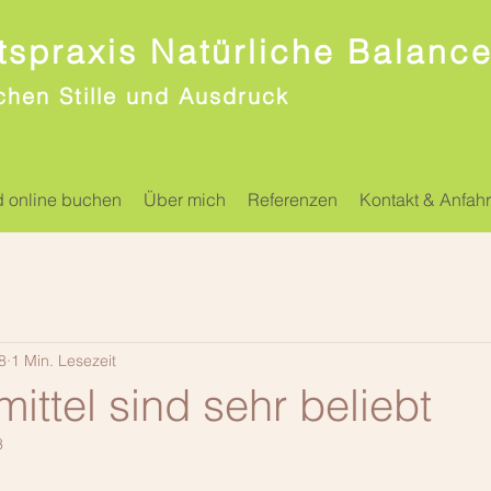
spraxis Natürliche Balanc
chen Stille und Ausdruck
d online buchen
Über mich
Referenzen
Kontakt & Anfahr
8
1 Min. Lesezeit
mittel sind sehr beliebt
3